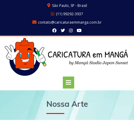
São Paulo, SP - Brasil
(11) 99292-3937
contato@caricaturaemmanga.com.br
Nossa Arte